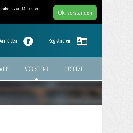
Cookies von Diensten
Ok, verstanden
Anmelden
Registrieren
APP
ASSISTENT
GESETZE