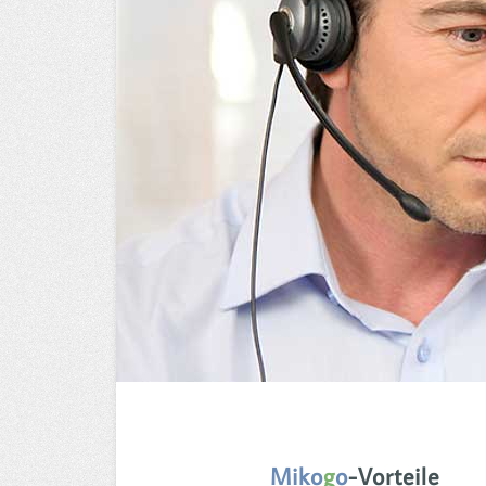
Miko
g
o
-Vorteile